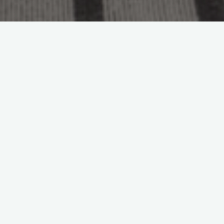
AÉRER POUR ASSAINIR L’AIR ET DÉSODORISER.
La première étape est d’aérer sa maison, cela parait évident et
pourtant… Ouvrir les fenêtres 15 à 20 minutes par jour le matin
va permettre de purifier l’air de votre maison.
LES CLOUS DE GIROFLE
Pour en finir avec l’odeur de renfermé dans une pièce, plantez
des
clous de girofle
dans une
orange
, puis posez
l’
orange
dans une pièce de votre maison.
Cette
astuce
fonctionne aussi avec du citron ou du
pamplemousse.
LE BICARBONATE DE SOUDE POUR LES ODEURS DE CUISINE
Placer des coupelles de bicarbonate un peu partout dans la