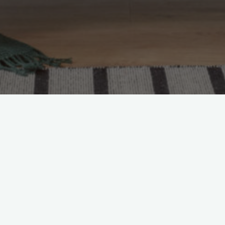
Ménage à domicile
Laisser un commentaire
10 objets que vous devriez
nettoyer tous les jours !
Tout peut devenir sale très vite si on n’est pas prudent.
Vous avez sans doute remarqué que vous nettoyez
plus régulièrement maintenant que vous avez …